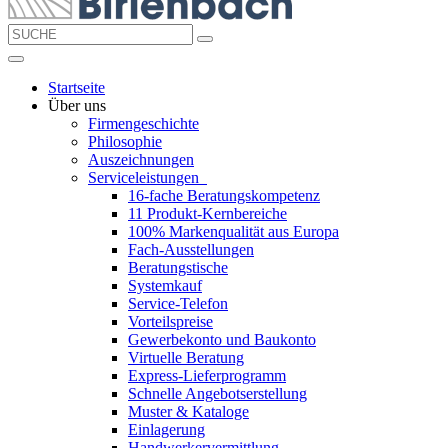
Startseite
Über uns
Firmengeschichte
Philosophie
Auszeichnungen
Serviceleistungen
16-fache Beratungskompetenz
11 Produkt-Kernbereiche
100% Markenqualität aus Europa
Fach-Ausstellungen
Beratungstische
Systemkauf
Service-Telefon
Vorteilspreise
Gewerbekonto und Baukonto
Virtuelle Beratung
Express-Lieferprogramm
Schnelle Angebotserstellung
Muster & Kataloge
Einlagerung
Handwerkervermittlung