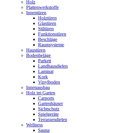
Holz
Plattenwerkstoffe
Innentüren
Holztüren
Glastüren
Stiltüren
Funktionstüren
Beschläge
Raumsysteme
Haustüren
Bodenbeläge
Parkett
Landhausdielen
Laminat
Kork
Vinylboden
Innenausbau
Holz im Garten
Carports
Gartenhäuser
Sichtschutz
Spielgeräte
Terrassendielen
Wellness
Sauna