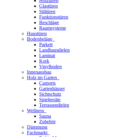
Holztüren
Glastüren
Stiltüren
Funktionstüren
Beschläge
Raumsysteme
Haustüren
Bodenbeläge
Parkett
Landhausdielen
Laminat
Kork
Vinylboden
Innenausbau
Holz im Garten
Carports
Gartenhäuser
Sichtschutz
Spielgeräte
Terrassendielen
Wellness
Sauna
Zubehör
Dämmung
Fachmarkt