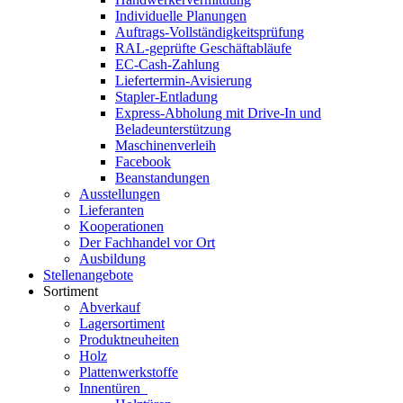
Individuelle Planungen
Auftrags-Vollständigkeitsprüfung
RAL-geprüfte Geschäftabläufe
EC-Cash-Zahlung
Liefertermin-Avisierung
Stapler-Entladung
Express-Abholung mit Drive-In und
Beladeunterstützung
Maschinenverleih
Facebook
Beanstandungen
Ausstellungen
Lieferanten
Kooperationen
Der Fachhandel vor Ort
Ausbildung
Stellenangebote
Sortiment
Abverkauf
Lagersortiment
Produktneuheiten
Holz
Plattenwerkstoffe
Innentüren