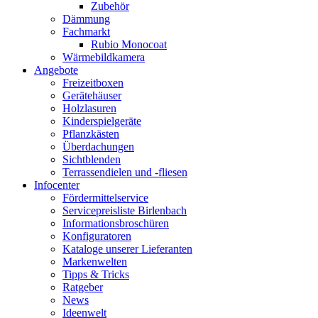
Zubehör
Dämmung
Fachmarkt
Rubio Monocoat
Wärmebildkamera
Angebote
Freizeitboxen
Gerätehäuser
Holzlasuren
Kinderspielgeräte
Pflanzkästen
Überdachungen
Sichtblenden
Terrassendielen und -fliesen
Infocenter
Fördermittelservice
Servicepreisliste Birlenbach
Informationsbroschüren
Konfiguratoren
Kataloge unserer Lieferanten
Markenwelten
Tipps & Tricks
Ratgeber
News
Ideenwelt