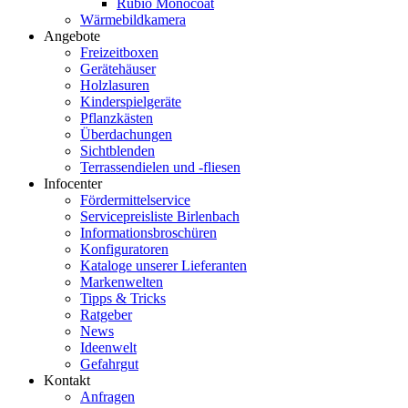
Rubio Monocoat
Wärmebildkamera
Angebote
Freizeitboxen
Gerätehäuser
Holzlasuren
Kinderspielgeräte
Pflanzkästen
Überdachungen
Sichtblenden
Terrassendielen und -fliesen
Infocenter
Fördermittelservice
Servicepreisliste Birlenbach
Informationsbroschüren
Konfiguratoren
Kataloge unserer Lieferanten
Markenwelten
Tipps & Tricks
Ratgeber
News
Ideenwelt
Gefahrgut
Kontakt
Anfragen