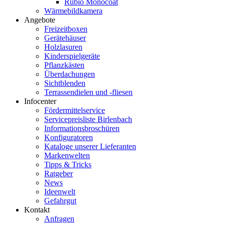
Rubio Monocoat
Wärmebildkamera
Angebote
Freizeitboxen
Gerätehäuser
Holzlasuren
Kinderspielgeräte
Pflanzkästen
Überdachungen
Sichtblenden
Terrassendielen und -fliesen
Infocenter
Fördermittelservice
Servicepreisliste Birlenbach
Informationsbroschüren
Konfiguratoren
Kataloge unserer Lieferanten
Markenwelten
Tipps & Tricks
Ratgeber
News
Ideenwelt
Gefahrgut
Kontakt
Anfragen