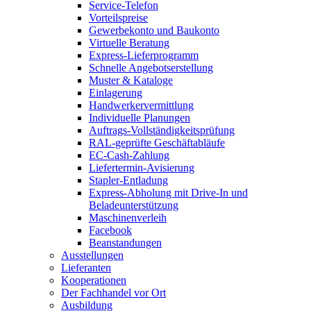
Service-Telefon
Vorteilspreise
Gewerbekonto und Baukonto
Virtuelle Beratung
Express-Lieferprogramm
Schnelle Angebotserstellung
Muster & Kataloge
Einlagerung
Handwerkervermittlung
Individuelle Planungen
Auftrags-Vollständigkeitsprüfung
RAL-geprüfte Geschäftabläufe
EC-Cash-Zahlung
Liefertermin-Avisierung
Stapler-Entladung
Express-Abholung mit Drive-In und
Beladeunterstützung
Maschinenverleih
Facebook
Beanstandungen
Ausstellungen
Lieferanten
Kooperationen
Der Fachhandel vor Ort
Ausbildung