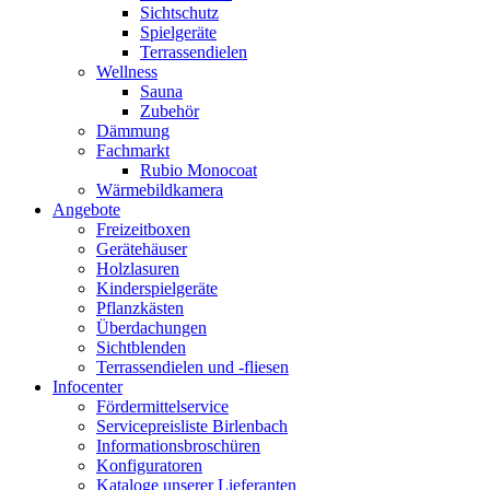
Sichtschutz
Spielgeräte
Terrassendielen
Wellness
Sauna
Zubehör
Dämmung
Fachmarkt
Rubio Monocoat
Wärmebildkamera
Angebote
Freizeitboxen
Gerätehäuser
Holzlasuren
Kinderspielgeräte
Pflanzkästen
Überdachungen
Sichtblenden
Terrassendielen und -fliesen
Infocenter
Fördermittelservice
Servicepreisliste Birlenbach
Informationsbroschüren
Konfiguratoren
Kataloge unserer Lieferanten