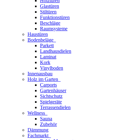
Holztüren
Glastüren
Stiltüren
Funktionstüren
Beschläge
Raumsysteme
Haustüren
Bodenbeläge
Parkett
Landhausdielen
Laminat
Kork
Vinylboden
Innenausbau
Holz im Garten
Carports
Gartenhäuser
Sichtschutz
Spielgeräte
Terrassendielen
Wellness
Sauna
Zubehör
Dämmung
Fachmarkt