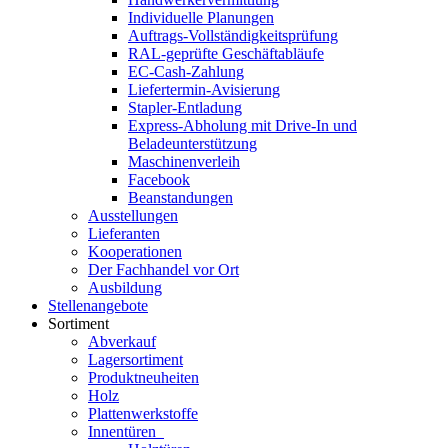
Individuelle Planungen
Auftrags-Vollständigkeitsprüfung
RAL-geprüfte Geschäftabläufe
EC-Cash-Zahlung
Liefertermin-Avisierung
Stapler-Entladung
Express-Abholung mit Drive-In und
Beladeunterstützung
Maschinenverleih
Facebook
Beanstandungen
Ausstellungen
Lieferanten
Kooperationen
Der Fachhandel vor Ort
Ausbildung
Stellenangebote
Sortiment
Abverkauf
Lagersortiment
Produktneuheiten
Holz
Plattenwerkstoffe
Innentüren