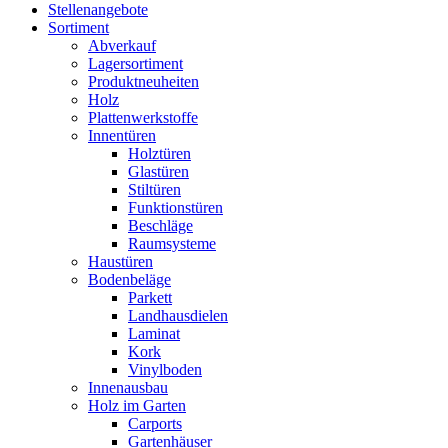
Stellenangebote
Sortiment
Abverkauf
Lagersortiment
Produktneuheiten
Holz
Plattenwerkstoffe
Innentüren
Holztüren
Glastüren
Stiltüren
Funktionstüren
Beschläge
Raumsysteme
Haustüren
Bodenbeläge
Parkett
Landhausdielen
Laminat
Kork
Vinylboden
Innenausbau
Holz im Garten
Carports
Gartenhäuser