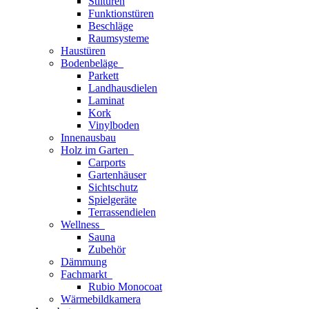
Stiltüren
Funktionstüren
Beschläge
Raumsysteme
Haustüren
Bodenbeläge
Parkett
Landhausdielen
Laminat
Kork
Vinylboden
Innenausbau
Holz im Garten
Carports
Gartenhäuser
Sichtschutz
Spielgeräte
Terrassendielen
Wellness
Sauna
Zubehör
Dämmung
Fachmarkt
Rubio Monocoat
Wärmebildkamera