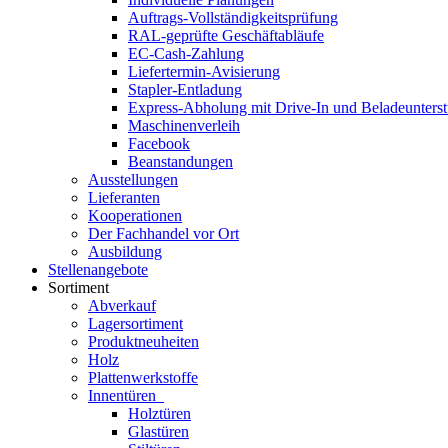
Auftrags-Vollständigkeitsprüfung
RAL-geprüfte Geschäftabläufe
EC-Cash-Zahlung
Liefertermin-Avisierung
Stapler-Entladung
Express-Abholung mit Drive-In und Beladeunters
Maschinenverleih
Facebook
Beanstandungen
Ausstellungen
Lieferanten
Kooperationen
Der Fachhandel vor Ort
Ausbildung
Stellenangebote
Sortiment
Abverkauf
Lagersortiment
Produktneuheiten
Holz
Plattenwerkstoffe
Innentüren
Holztüren
Glastüren