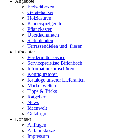
Angebote
Freizeitboxen
Gerätehäuser
Holzlasuren
Kinderspielgeräte
Pflanzkästen
Überdachungen
Sichtblenden
Terrassendielen und -fliesen
Infocenter
Fördermittelservice
Servicepreisliste Birlenbach
Informationsbroschüren
Konfiguratoren
Kataloge unserer Lieferanten
Markenwelten
Tipps & Tricks
Ratgeber
News
Ideenwelt
Gefahrgut
Kontakt
Anfragen
Anfahrtskizze
Impressum