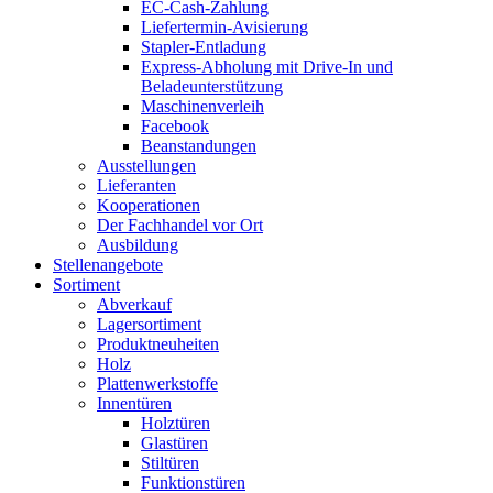
EC-Cash-Zahlung
Liefertermin-Avisierung
Stapler-Entladung
Express-Abholung mit Drive-In und
Beladeunterstützung
Maschinenverleih
Facebook
Beanstandungen
Ausstellungen
Lieferanten
Kooperationen
Der Fachhandel vor Ort
Ausbildung
Stellenangebote
Sortiment
Abverkauf
Lagersortiment
Produktneuheiten
Holz
Plattenwerkstoffe
Innentüren
Holztüren
Glastüren
Stiltüren
Funktionstüren