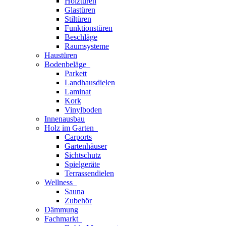
Holztüren
Glastüren
Stiltüren
Funktionstüren
Beschläge
Raumsysteme
Haustüren
Bodenbeläge
Parkett
Landhausdielen
Laminat
Kork
Vinylboden
Innenausbau
Holz im Garten
Carports
Gartenhäuser
Sichtschutz
Spielgeräte
Terrassendielen
Wellness
Sauna
Zubehör
Dämmung
Fachmarkt