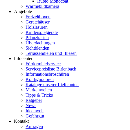
Rubio Monocoat
Wärmebildkamera
Angebote
Freizeitboxen
Gerätehäuser
Holzlasuren
Kinderspielgeräte
Pflanzkästen
Überdachungen
Sichtblenden
Terrassendielen und -fliesen
Infocenter
Fördermittelservice
Servicepreisliste Birlenbach
Informationsbroschüren
Konfiguratoren
Kataloge unserer Lieferanten
Markenwelten
Tipps & Tricks
Ratgeber
News
Ideenwelt
Gefahrgut
Kontakt
Anfragen