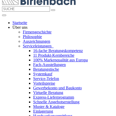
Startseite
Über uns
Firmengeschichte
Philosophie
Auszeichnungen
Serviceleistungen
16-fache Beratungskompetenz
11 Produkt-Kernbereiche
100% Markenqualität aus Europa
Fach-Ausstellungen
Beratungstische
Systemkauf
Service-Telefon
Vorteilspreise
Gewerbekonto und Baukonto
Virtuelle Beratung
Express-Lieferprogramm
Schnelle Angebotserstellung
Muster & Kataloge
Einlagerung
Handwerkervermittlung