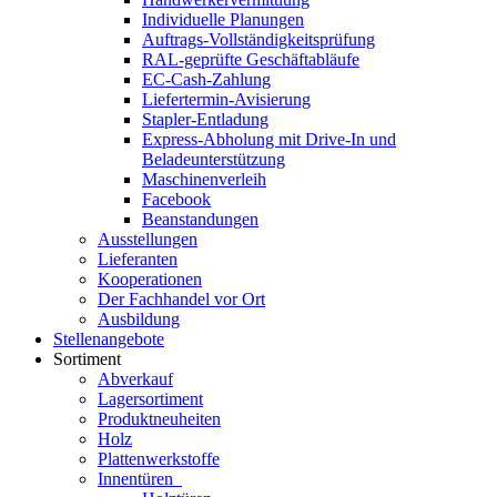
Individuelle Planungen
Auftrags-Vollständigkeitsprüfung
RAL-geprüfte Geschäftabläufe
EC-Cash-Zahlung
Liefertermin-Avisierung
Stapler-Entladung
Express-Abholung mit Drive-In und
Beladeunterstützung
Maschinenverleih
Facebook
Beanstandungen
Ausstellungen
Lieferanten
Kooperationen
Der Fachhandel vor Ort
Ausbildung
Stellenangebote
Sortiment
Abverkauf
Lagersortiment
Produktneuheiten
Holz
Plattenwerkstoffe
Innentüren