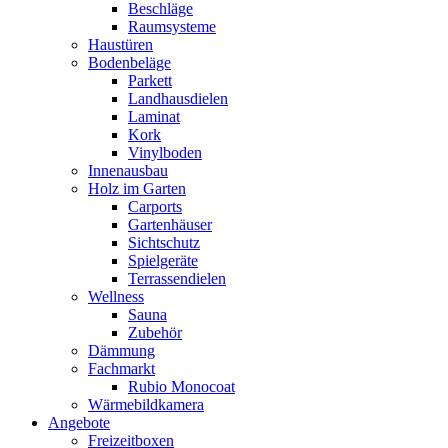
Beschläge
Raumsysteme
Haustüren
Bodenbeläge
Parkett
Landhausdielen
Laminat
Kork
Vinylboden
Innenausbau
Holz im Garten
Carports
Gartenhäuser
Sichtschutz
Spielgeräte
Terrassendielen
Wellness
Sauna
Zubehör
Dämmung
Fachmarkt
Rubio Monocoat
Wärmebildkamera
Angebote
Freizeitboxen