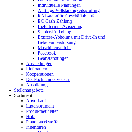
Individuelle Planungen
Auftrags-Vollständigkeitsprüfung
RAL-geprüfte Geschäftabläufe
EC-Cash-Zahlung
Liefertermin-Avisierung
Stapler-Entladung
Express-Abholung mit Drive-In und
Beladeunterstützung
Maschinenverleih
Facebook
Beanstandungen
Ausstellungen
Lieferanten
Kooperationen
Der Fachhandel vor Ort
Ausbildung
Stellenangebote
Sortiment
Abverkauf
Lagersortiment
Produktneuheiten
Holz
Plattenwerkstoffe
Innentüren