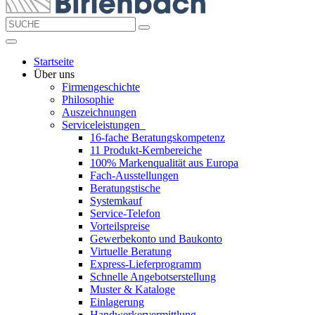
Startseite
Über uns
Firmengeschichte
Philosophie
Auszeichnungen
Serviceleistungen
16-fache Beratungskompetenz
11 Produkt-Kernbereiche
100% Markenqualität aus Europa
Fach-Ausstellungen
Beratungstische
Systemkauf
Service-Telefon
Vorteilspreise
Gewerbekonto und Baukonto
Virtuelle Beratung
Express-Lieferprogramm
Schnelle Angebotserstellung
Muster & Kataloge
Einlagerung
Handwerkervermittlung