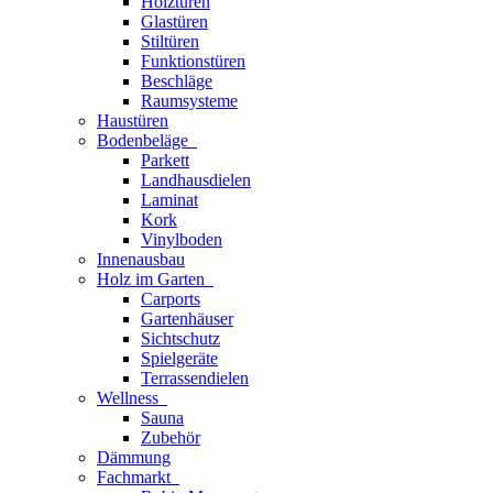
Holztüren
Glastüren
Stiltüren
Funktionstüren
Beschläge
Raumsysteme
Haustüren
Bodenbeläge
Parkett
Landhausdielen
Laminat
Kork
Vinylboden
Innenausbau
Holz im Garten
Carports
Gartenhäuser
Sichtschutz
Spielgeräte
Terrassendielen
Wellness
Sauna
Zubehör
Dämmung
Fachmarkt