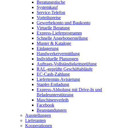
Beratungstische
Systemkauf
Service-Telefon
Vorteilspreise
Gewerbekonto und Baukonto
Virtuelle Beratung
Express-Lieferprogramm
Schnelle Angebotserstellung
Muster & Kataloge
Einlagerung
Handwerkervermittlung
Individuelle Planungen
Auftrags-Vollständigkeitsprüfung
RAL-geprüfte Geschäftabläufe
EC-Cash-Zahlung
Liefertermin-Avisierung
Stapler-Entladung
Express-Abholung mit Drive-In und
Beladeunterstützung
Maschinenverleih
Facebook
Beanstandungen
Ausstellungen
Lieferanten
Kooperationen