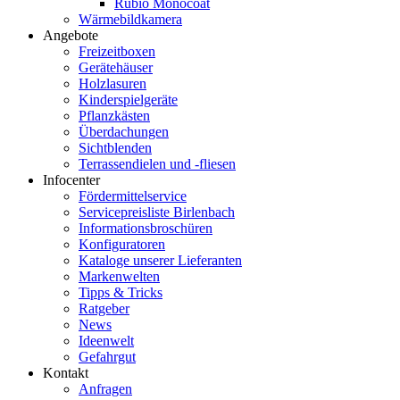
Rubio Monocoat
Wärmebildkamera
Angebote
Freizeitboxen
Gerätehäuser
Holzlasuren
Kinderspielgeräte
Pflanzkästen
Überdachungen
Sichtblenden
Terrassendielen und -fliesen
Infocenter
Fördermittelservice
Servicepreisliste Birlenbach
Informationsbroschüren
Konfiguratoren
Kataloge unserer Lieferanten
Markenwelten
Tipps & Tricks
Ratgeber
News
Ideenwelt
Gefahrgut
Kontakt
Anfragen