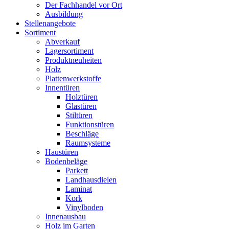
Der Fachhandel vor Ort
Ausbildung
Stellenangebote
Sortiment
Abverkauf
Lagersortiment
Produktneuheiten
Holz
Plattenwerkstoffe
Innentüren
Holztüren
Glastüren
Stiltüren
Funktionstüren
Beschläge
Raumsysteme
Haustüren
Bodenbeläge
Parkett
Landhausdielen
Laminat
Kork
Vinylboden
Innenausbau
Holz im Garten