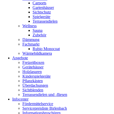
Carports
Gartenhäuser
Sichtschutz
Spielgeräte
Terrassendielen
Wellness
Sauna
Zubehör
Dämmung
Fachmarkt
Rubio Monocoat
Wärmebildkamera
Angebote
Freizeitboxen
Gerätehäuser
Holzlasuren
Kinderspielgeräte
Pflanzkästen
Überdachungen
Sichtblenden
Terrassendielen und -fliesen
Infocenter
Fördermittelservice
Servicepreisliste Birlenbach
Informationsbroschüren