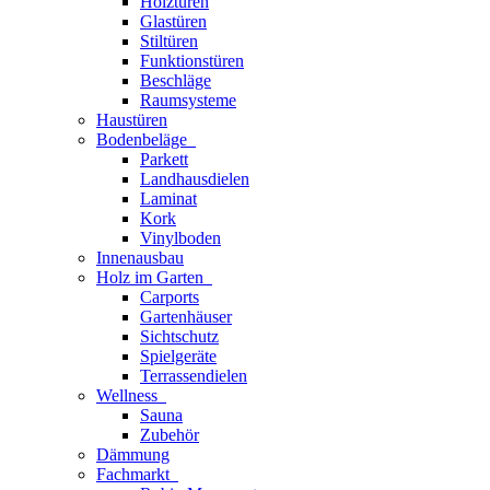
Holztüren
Glastüren
Stiltüren
Funktionstüren
Beschläge
Raumsysteme
Haustüren
Bodenbeläge
Parkett
Landhausdielen
Laminat
Kork
Vinylboden
Innenausbau
Holz im Garten
Carports
Gartenhäuser
Sichtschutz
Spielgeräte
Terrassendielen
Wellness
Sauna
Zubehör
Dämmung
Fachmarkt