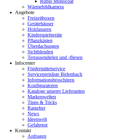
Rubio Monocoat
Wärmebildkamera
Angebote
Freizeitboxen
Gerätehäuser
Holzlasuren
Kinderspielgeräte
Pflanzkästen
Überdachungen
Sichtblenden
Terrassendielen und -fliesen
Infocenter
Fördermittelservice
Servicepreisliste Birlenbach
Informationsbroschüren
Konfiguratoren
Kataloge unserer Lieferanten
Markenwelten
Tipps & Tricks
Ratgeber
News
Ideenwelt
Gefahrgut
Kontakt
Anfragen