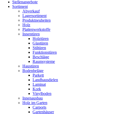
Stellenangebote
Sortiment
Abverkauf
Lagersortiment
Produktneuheiten
Holz
Plattenwerkstoffe
Innentüren
Holztüren
Glastüren
Stiltüren
Funktionstüren
Beschläge
Raumsysteme
Haustüren
Bodenbeläge
Parkett
Landhausdielen
Laminat
Kork
Vinylboden
Innenausbau
Holz im Garten
Carports
Gartenhäuser