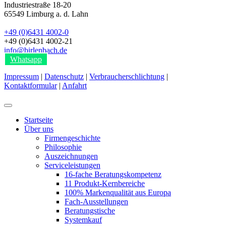
Industriestraße 18-20
65549
Limburg a. d. Lahn
+49 (0)6431 4002-0
+49 (0)6431 4002-21
info@birlenbach.de
Whatsapp
Impressum
|
Datenschutz
|
Verbraucherschlichtung
|
Kontaktformular
|
Anfahrt
Startseite
Über uns
Firmengeschichte
Philosophie
Auszeichnungen
Serviceleistungen
16-fache Beratungskompetenz
11 Produkt-Kernbereiche
100% Markenqualität aus Europa
Fach-Ausstellungen
Beratungstische
Systemkauf