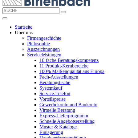
Startseite
Über uns
Firmengeschichte
Philosophie
Auszeichnungen
Serviceleistungen
16-fache Beratungskompetenz
11 Produkt-Kernbereiche
100% Markenqualität aus Europa
Fach-Ausstellungen
Beratungstische
Systemkauf
Service-Telefon
Vorteilspreise
Gewerbekonto und Baukonto
Virtuelle Beratung
Express-Lieferprogramm
Schnelle Angebotserstellung
Muster & Kataloge
Einlagerung
Handwerkervermittlung