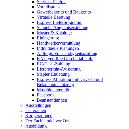
Service-Telefon
Vorteilspreise
Gewerbekonto und Baukonto
Virtuelle Beratung
Express-Lieferprogramm
Schnelle Angebotserstellung
Muster & Kataloge
Einlagerung
Handwerkervermittlung
Individuelle Planungen
Auftrags-Vollständigkeitsprüfung
RAL-geprüfte Geschäftabläufe
EC-Cash-Zahlung
Liefertermin-Avisierung
Stapler-Entladung
Express-Abholung mit Drive-In und
Beladeunterstützung
Maschinenverleih
Facebook
Beanstandungen
Ausstellungen
Lieferanten
Kooperationen
Der Fachhandel vor Ort
Ausbildung