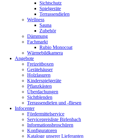
Sichtschutz
Spielgeräte
Terrassendielen
Wellness
Sauna
Zubehör
Dämmung
Fachmarkt
Rubio Monocoat
Wärmebildkamera
Angebote
Freizeitboxen
Gerätehäuser
Holzlasuren
Kinderspielgeräte
Pflanzkästen
Überdachungen
Sichtblenden
Terrassendielen und -fliesen
Infocenter
Fördermittelservice
Servicepreisliste Birlenbach
Informationsbroschüren
Konfiguratoren
Kataloge unserer Lieferanten