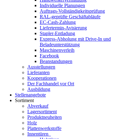
Individuelle Planungen
Auftrags-Vollständigkeitsprüfung
RAL-geprüfte Geschäftabläufe
EC-Cash-Zahlung
Liefertermin-Avisierung
Stapler-Entladung
Express-Abholung mit Drive-In und
Beladeunterstützung
Maschinenverleih
Facebook
Beanstandungen
Ausstellungen
Lieferanten
Kooperationen
Der Fachhandel vor Ort
Ausbildung
Stellenangebote
Sortiment
Abverkauf
Lagersortiment
Produktneuheiten
Holz
Plattenwerkstoffe
Innentüren