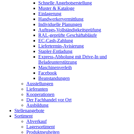
Schnelle Angebotserstellung
Muster & Kataloge
Einlagerung
Handwerkervermittlung
Individuelle Planungen
Auftrags-Vollständigkeitsprüfung
RAL-geprüfte Geschäftabläufe
EC-Cash-Zahlung
Liefertermin-Avisierung
Stapler-Entladung
Express-Abholung mit Drive-In und
Beladeunterstützung
Maschinenverleih
Facebook
Beanstandungen
Ausstellungen
Lieferanten
Kooperationen
Der Fachhandel vor Ort
Ausbildung
Stellenangebote
Sortiment
Abverkauf
Lagersortiment
Produktneuheiten