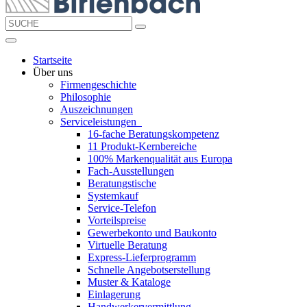
Startseite
Über uns
Firmengeschichte
Philosophie
Auszeichnungen
Serviceleistungen
16-fache Beratungskompetenz
11 Produkt-Kernbereiche
100% Markenqualität aus Europa
Fach-Ausstellungen
Beratungstische
Systemkauf
Service-Telefon
Vorteilspreise
Gewerbekonto und Baukonto
Virtuelle Beratung
Express-Lieferprogramm
Schnelle Angebotserstellung
Muster & Kataloge
Einlagerung
Handwerkervermittlung