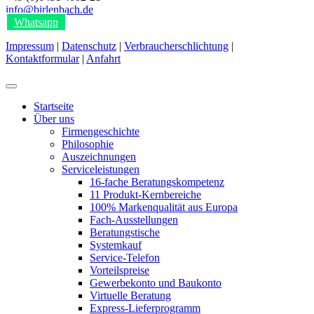
info@birlenbach.de
Whatsapp
Impressum
|
Datenschutz
|
Verbraucherschlichtung
|
Kontaktformular
|
Anfahrt
Startseite
Über uns
Firmengeschichte
Philosophie
Auszeichnungen
Serviceleistungen
16-fache Beratungskompetenz
11 Produkt-Kernbereiche
100% Markenqualität aus Europa
Fach-Ausstellungen
Beratungstische
Systemkauf
Service-Telefon
Vorteilspreise
Gewerbekonto und Baukonto
Virtuelle Beratung
Express-Lieferprogramm