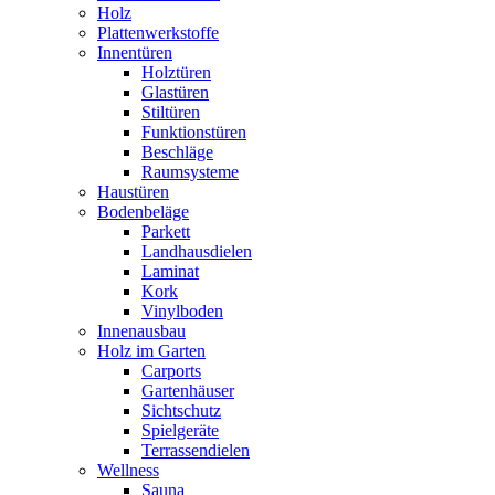
Holz
Plattenwerkstoffe
Innentüren
Holztüren
Glastüren
Stiltüren
Funktionstüren
Beschläge
Raumsysteme
Haustüren
Bodenbeläge
Parkett
Landhausdielen
Laminat
Kork
Vinylboden
Innenausbau
Holz im Garten
Carports
Gartenhäuser
Sichtschutz
Spielgeräte
Terrassendielen
Wellness
Sauna