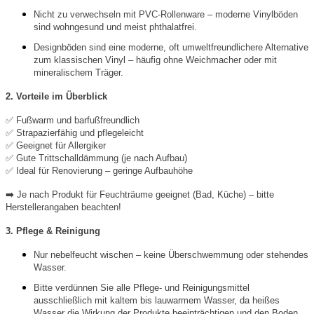
Nicht zu verwechseln mit PVC-Rollenware – moderne Vinylböden
sind wohngesund und meist phthalatfrei.
Designböden sind eine moderne, oft umweltfreundlichere Alternative
zum klassischen Vinyl – häufig ohne Weichmacher oder mit
mineralischem Träger.
2. Vorteile im Überblick
✅
Fußwarm und barfußfreundlich
✅
Strapazierfähig und pflegeleicht
✅
Geeignet für Allergiker
✅
Gute Trittschalldämmung (je nach Aufbau)
✅
Ideal für Renovierung – geringe Aufbauhöhe
➡️
Je nach Produkt für Feuchträume geeignet (Bad, Küche) – bitte
Herstellerangaben beachten!
3. Pflege & Reinigung
Nur nebelfeucht wischen – keine Überschwemmung oder stehendes
Wasser.
Bitte verdünnen Sie alle Pflege- und Reinigungsmittel
ausschließlich mit kaltem bis lauwarmem Wasser, da heißes
Wasser die Wirkung der Produkte beeinträchtigen und den Boden