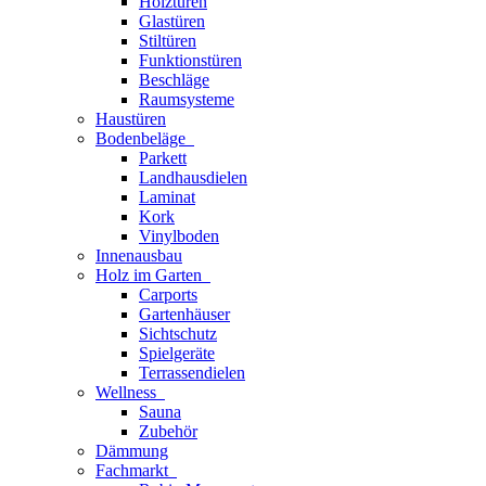
Holztüren
Glastüren
Stiltüren
Funktionstüren
Beschläge
Raumsysteme
Haustüren
Bodenbeläge
Parkett
Landhausdielen
Laminat
Kork
Vinylboden
Innenausbau
Holz im Garten
Carports
Gartenhäuser
Sichtschutz
Spielgeräte
Terrassendielen
Wellness
Sauna
Zubehör
Dämmung
Fachmarkt