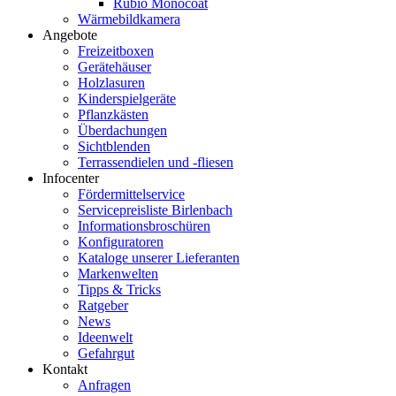
Rubio Monocoat
Wärmebildkamera
Angebote
Freizeitboxen
Gerätehäuser
Holzlasuren
Kinderspielgeräte
Pflanzkästen
Überdachungen
Sichtblenden
Terrassendielen und -fliesen
Infocenter
Fördermittelservice
Servicepreisliste Birlenbach
Informationsbroschüren
Konfiguratoren
Kataloge unserer Lieferanten
Markenwelten
Tipps & Tricks
Ratgeber
News
Ideenwelt
Gefahrgut
Kontakt
Anfragen