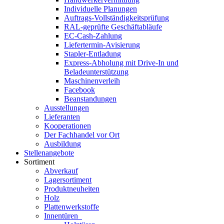
Individuelle Planungen
Auftrags-Vollständigkeitsprüfung
RAL-geprüfte Geschäftabläufe
EC-Cash-Zahlung
Liefertermin-Avisierung
Stapler-Entladung
Express-Abholung mit Drive-In und
Beladeunterstützung
Maschinenverleih
Facebook
Beanstandungen
Ausstellungen
Lieferanten
Kooperationen
Der Fachhandel vor Ort
Ausbildung
Stellenangebote
Sortiment
Abverkauf
Lagersortiment
Produktneuheiten
Holz
Plattenwerkstoffe
Innentüren