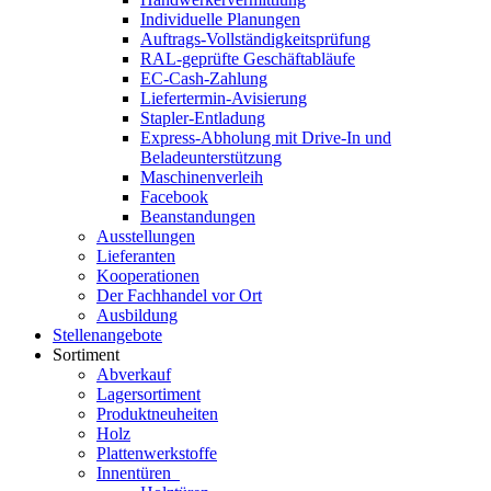
Individuelle Planungen
Auftrags-Vollständigkeitsprüfung
RAL-geprüfte Geschäftabläufe
EC-Cash-Zahlung
Liefertermin-Avisierung
Stapler-Entladung
Express-Abholung mit Drive-In und
Beladeunterstützung
Maschinenverleih
Facebook
Beanstandungen
Ausstellungen
Lieferanten
Kooperationen
Der Fachhandel vor Ort
Ausbildung
Stellenangebote
Sortiment
Abverkauf
Lagersortiment
Produktneuheiten
Holz
Plattenwerkstoffe
Innentüren