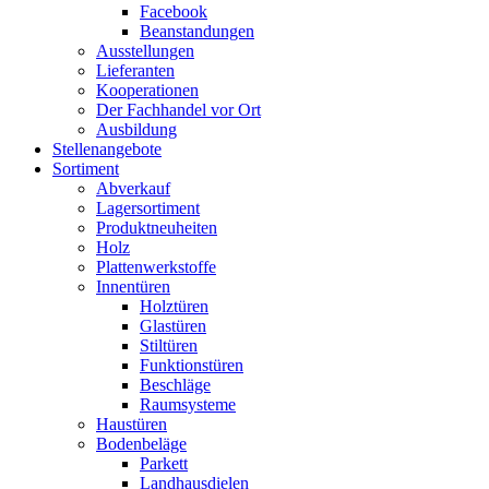
Facebook
Beanstandungen
Ausstellungen
Lieferanten
Kooperationen
Der Fachhandel vor Ort
Ausbildung
Stellenangebote
Sortiment
Abverkauf
Lagersortiment
Produktneuheiten
Holz
Plattenwerkstoffe
Innentüren
Holztüren
Glastüren
Stiltüren
Funktionstüren
Beschläge
Raumsysteme
Haustüren
Bodenbeläge
Parkett
Landhausdielen