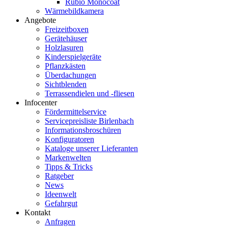
Rubio Monocoat
Wärmebildkamera
Angebote
Freizeitboxen
Gerätehäuser
Holzlasuren
Kinderspielgeräte
Pflanzkästen
Überdachungen
Sichtblenden
Terrassendielen und -fliesen
Infocenter
Fördermittelservice
Servicepreisliste Birlenbach
Informationsbroschüren
Konfiguratoren
Kataloge unserer Lieferanten
Markenwelten
Tipps & Tricks
Ratgeber
News
Ideenwelt
Gefahrgut
Kontakt
Anfragen