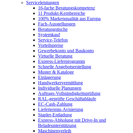
Serviceleistungen
16-fache Beratungskompetenz
11 Produkt-Kernbereiche
100% Markenqualität aus Europa
Fach-Ausstellungen
Beratungstische
Systemkauf
Service-Telefon
Vorteilspreise
Gewerbekonto und Baukonto
Virtuelle Beratung
Express-Lieferprogramm
Schnelle Angebotserstellung
Muster & Kataloge
Einlagerung
Handwerkervermittlung
Individuelle Planungen
Auftrags-Vollständigkeitsprüfung
RAL-geprüfte Geschäftabläufe
EC-Cash-Zahlung
Liefertermin-Avisierung
Stapler-Entladung
Express-Abholung mit Drive-In und
Beladeunterstützung
Maschinenverleih