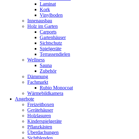
Laminat
Kork
Vinylboden
Innenausbau
Holz im Garten
Carports
Gartenhäuser
Sichtschutz
Spielgeräte
Terrassendielen
Wellness
Sauna
Zubehör
Dämmung
Fachmarkt
Rubio Monocoat
Wärmebildkamera
Angebote
Freizeitboxen
Gerätehäuser
Holzlasuren
Kinderspielgeräte
Pflanzkästen
Überdachungen
Sichtblenden