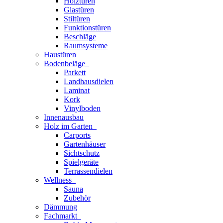
Holztüren
Glastüren
Stiltüren
Funktionstüren
Beschläge
Raumsysteme
Haustüren
Bodenbeläge
Parkett
Landhausdielen
Laminat
Kork
Vinylboden
Innenausbau
Holz im Garten
Carports
Gartenhäuser
Sichtschutz
Spielgeräte
Terrassendielen
Wellness
Sauna
Zubehör
Dämmung
Fachmarkt